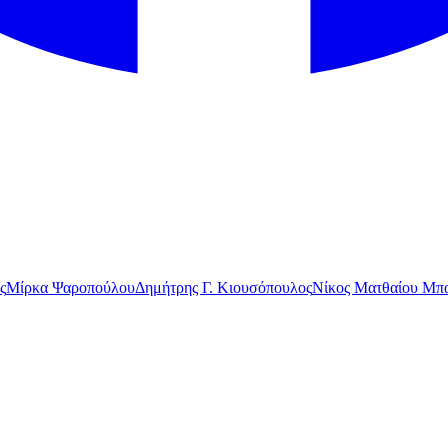
ς
Μίρκα Ψαροπούλου
Δημήτρης Γ. Κιουσόπουλος
Νίκος Ματθαίου Μπα