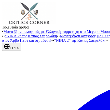
Τελευταία άρθρα
•
Μοντεβέρντι αναφοράς με Ελληνική συμμετοχή στο Μέγαρο Μουσ
•
•
“NINA 2” της Κάτιας Σπερελάκη
•
•
Μοντεβέρντι αναφοράς με Ελλ
στον Άρβο Περτ και όχι μόνον!
•
•
“NINA 2” της Κάτιας Σπερελάκη
•
EL
/
EN