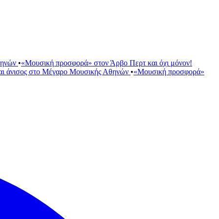
θηνών
•
«Μουσική προσφορά» στον Άρβο Περτ και όχι μόνον!
αι άνισος στο Μέγαρο Μουσικής Αθηνών
•
«Μουσική προσφορά»