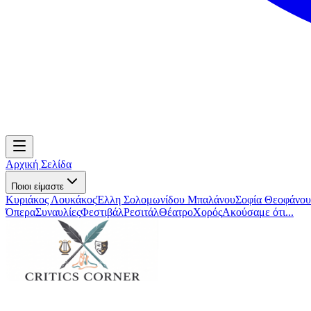
Αρχική Σελίδα
Ποιοι είμαστε
Κυριάκος Λουκάκος
Έλλη Σολομωνίδου Μπαλάνου
Σοφία Θεοφάνου
Όπερα
Συναυλίες
Φεστιβάλ
Ρεσιτάλ
Θέατρο
Χορός
Ακούσαμε ότι...